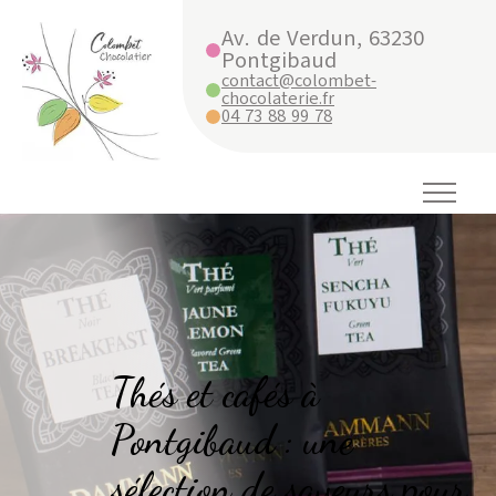
Av. de Verdun, 63230
Pontgibaud
contact@colombet-
chocolaterie.fr
04 73 88 99 78
Thés et cafés à
Pontgibaud : une
sélection de saveurs pour