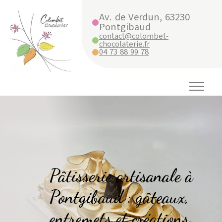
Av. de Verdun, 63230
Pontgibaud
contact@colombet-
chocolaterie.fr
04 73 88 99 78
Pâtisserie artisanale à
Pontgibaud : gâteaux,
entremets et créations